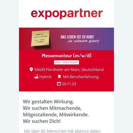
Messemonteur (m/w/d)
VOLL- ODER TEILZEIT
65439 Flörsheim am Main, Deutschland
Hybrid
Mit Berufserfahrung
20.11.23
Wir gestalten Wirkung.
Wir suchen Mitmachende,
Mitgestaltende, Mitwirkende.
Wir suchen Dich!
Mit über 85 Menschen mit ebenso vielen