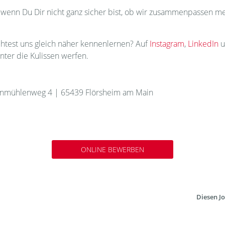
wenn Du Dir nicht ganz sicher bist, ob wir zusammenpassen mel
chtest uns gleich näher kennenlernen? Auf
Instagram
,
LinkedIn
u
inter die Kulissen werfen.
nmühlenweg 4 | 65439 Flörsheim am Main
ONLINE BEWERBEN
Diesen Jo