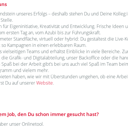
uns
ndstein unseres Erfolgs – deshalb stehen Du und Deine Kolleg
Stelle.
m für Eigeninitiative, Kreativität und Entwicklung. Frische Idee
 ersten Tag an, vom Azubi bis zur Führungskraft.
eter Standfläche, virtuell oder hybrid: Du gestaltest die Live
t so Kampagnen in einen erlebbaren Raum.
s vielseitigen Teams und erhältst Einblicke in viele Bereiche. Zu
ie Grafik- und Digitalabteilung, unser Backoffice oder die ha
 Spaß bei der Arbeit gibt’s bei uns auch viel Spaß im Team b
ogramm und vielem mehr.
bieten haben, wie wir mit Überstunden umgehen, ob eine Arbei
rst Du auf unserer
Website
.
dem Job, den Du schon immer gesucht hast?
über unser Onlinetool.