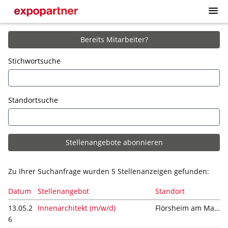
Skip
to
main
Login
Stellenangebote
content
Bereits Mitarbeiter?
Registrierung
Stichwortsuche
Standortsuche
Stellenangebote abonnieren
Zu Ihrer Suchanfrage wurden
5
Stellenanzeigen gefunden:
Datum
Stellenangebot
Standort
13.05.2
Innenarchitekt (m/w/d)
Flörsheim am Main
6